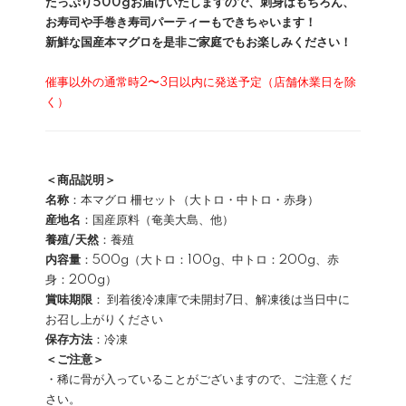
たっぷり500gお届けいたしますので、刺身はもちろん、
お寿司や手巻き寿司パーティーもできちゃいます！
新鮮な国産本マグロを是非ご家庭でもお楽しみください！
催事以外の通常時2〜3日以内に発送予定（店舗休業日を除
く）
＜商品説明＞
名称
：本マグロ 柵セット（大トロ・中トロ・赤身）
産地名
：国産原料（奄美大島、他）
養殖/天然
：養殖
内容量
：500g（大トロ：100g、中トロ：200g、赤
身：200g）
賞味期限
： 到着後冷凍庫で未開封7日、解凍後は当日中に
お召し上がりください
保存方法
：冷凍
＜ご注意＞
・稀に骨が入っていることがございますので、ご注意くだ
さい。